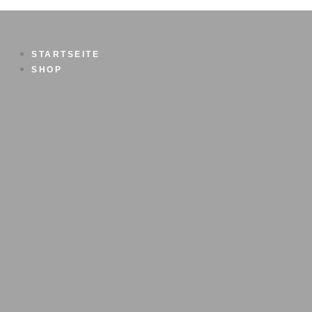
Zum
Inhalt
springen
STARTSEITE
SHOP