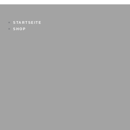
Zum
Inhalt
springen
STARTSEITE
SHOP