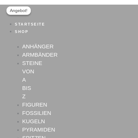
Bergkristall
Zum
Ursprünglicher
Aktueller
Pyramide
Inhalt
Preis
Preis
Angebot!
Angebot!
Nr.1
springen
war:
ist:
Menge
STARTSEITE
150,00 €
120,00 €.
SHOP
ANHÄNGER
ARMBÄNDER
STEINE
VON
A
BIS
Z
FIGUREN
FOSSILIEN
KUGELN
PYRAMIDEN