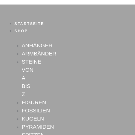
Eldarit
Zum
Anhänger
Inhalt
Nr.4
springen
Menge
STARTSEITE
SHOP
ANHÄNGER
ARMBÄNDER
STEINE
VON
A
BIS
Z
FIGUREN
FOSSILIEN
KUGELN
PYRAMIDEN