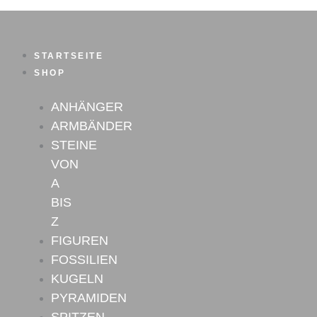
Granat
Zum
Armband
Inhalt
Menge
springen
STARTSEITE
SHOP
ANHÄNGER
ARMBÄNDER
STEINE
VON
A
BIS
Z
FIGUREN
FOSSILIEN
KUGELN
PYRAMIDEN