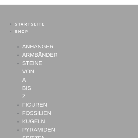
Malachit
Zum
Schildkröte
Inhalt
Nr.5
springen
Menge
STARTSEITE
SHOP
ANHÄNGER
ARMBÄNDER
STEINE
VON
A
BIS
Z
FIGUREN
FOSSILIEN
KUGELN
PYRAMIDEN