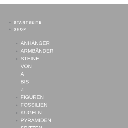
Moosachat
Zum
Armband
Inhalt
Menge
springen
STARTSEITE
SHOP
ANHÄNGER
ARMBÄNDER
STEINE
VON
A
BIS
Z
FIGUREN
FOSSILIEN
KUGELN
PYRAMIDEN