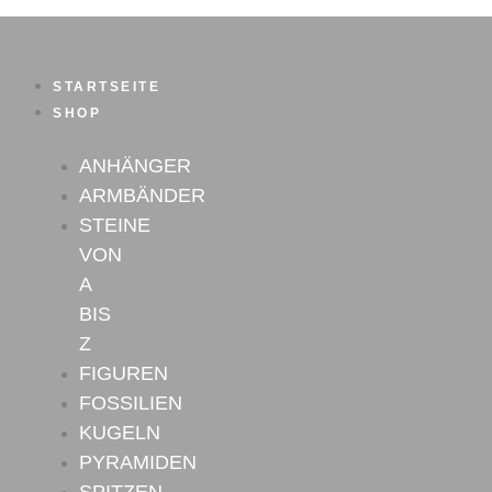
Obsidian
Zum
Spitze
Inhalt
Nr.2
springen
Menge
STARTSEITE
SHOP
ANHÄNGER
ARMBÄNDER
STEINE
VON
A
BIS
Z
FIGUREN
FOSSILIEN
KUGELN
PYRAMIDEN