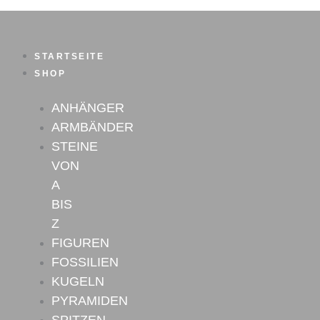
Rosenquarz
Zum
Pyramide
Inhalt
Nr.3
springen
Menge
STARTSEITE
SHOP
ANHÄNGER
ARMBÄNDER
STEINE
VON
A
BIS
Z
FIGUREN
FOSSILIEN
KUGELN
PYRAMIDEN