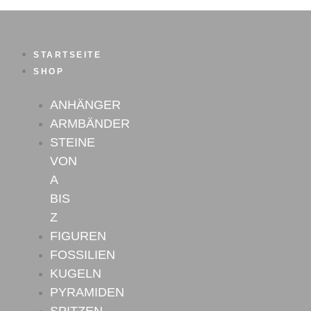
Sonnenstein-
Zum
Kugel
Inhalt
mit
springen
Apatit
STARTSEITE
Nr.1
SHOP
Menge
ANHÄNGER
ARMBÄNDER
STEINE
VON
A
BIS
Z
FIGUREN
FOSSILIEN
KUGELN
PYRAMIDEN