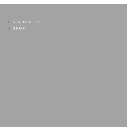
Zum
Inhalt
springen
STARTSEITE
SHOP