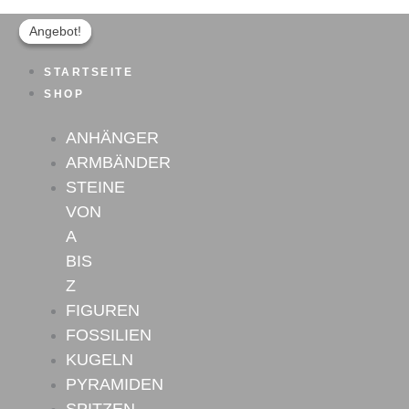
Turmalin
Zum
Ursprünglicher
Aktueller
Anhänger
Inhalt
Preis
Preis
Angebot!
Angebot!
Nr.7
springen
war:
ist:
Menge
STARTSEITE
29,90 €
22,00 €.
SHOP
ANHÄNGER
ARMBÄNDER
STEINE
VON
A
BIS
Z
FIGUREN
FOSSILIEN
KUGELN
PYRAMIDEN