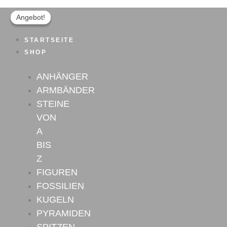
Turmalin
Zum
Ursprünglicher
Aktueller
Anhänger
Inhalt
Preis
Preis
Angebot!
Angebot!
Nr.1
springen
war:
ist:
Menge
STARTSEITE
29,90 €
22,00 €.
SHOP
ANHÄNGER
ARMBÄNDER
STEINE
VON
A
BIS
Z
FIGUREN
FOSSILIEN
KUGELN
PYRAMIDEN